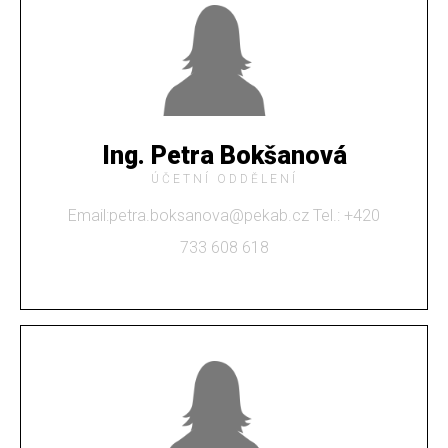
Ing. Petra Bokšanová
ÚČETNÍ ODDĚLENÍ
Email:petra.boksanova@pekab.cz Tel.: +420
733 608 618