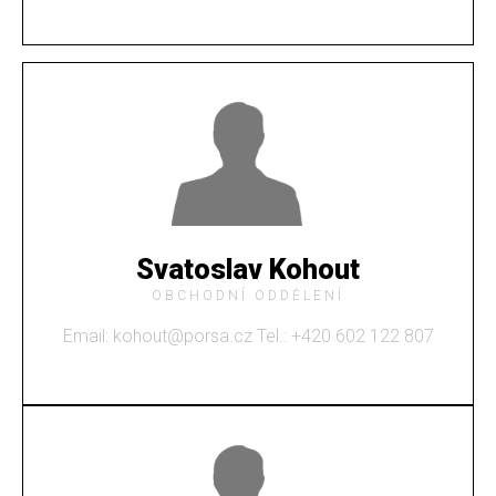
Svatoslav Kohout
OBCHODNÍ ODDĚLENÍ
Email: kohout@porsa.cz Tel.: +420 602 122 807