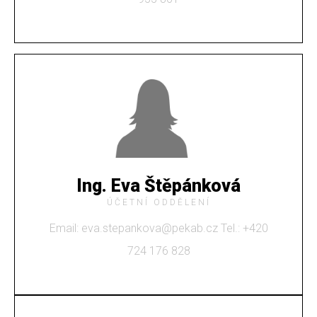
Ing. Eva Štěpánková
ÚČETNÍ ODDĚLENÍ
Email: eva.stepankova@pekab.cz Tel.: +420
724 176 828