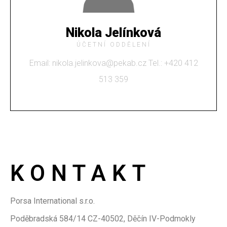
Nikola Jelínková
ÚČETNÍ ODDĚLENÍ
Email: nikola.jelinkova@pekab.cz Tel.: +420 412
513 359
KONTAKT
Porsa International s.r.o.
Poděbradská 584/14 CZ-40502, Děčín IV-Podmokly