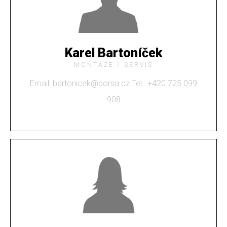
Karel Bartoníček
MONTÁŽE / SERVIS
Email: bartonicek@porsa.cz Tel.: +
420 725 099
908