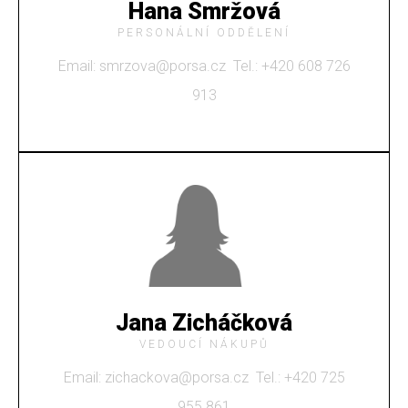
Hana Smržová
PERSONÁLNÍ ODDĚLENÍ
Email: smrzova@porsa.cz Tel.: +
420 608 726
913
Jana Zicháčková
VEDOUCÍ NÁKUPŮ
Email: zichackova@porsa.cz Tel.: +
420 725
955 861