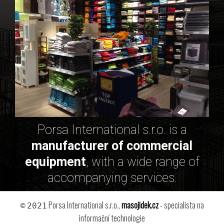
Porsa International s.r.o. is a
manufacturer of commercial
equipment
, with a wide range of
accompanying services.
Porsa International s.r.o.,
masojidek.cz
- specialista na
©
2021
informační technologie